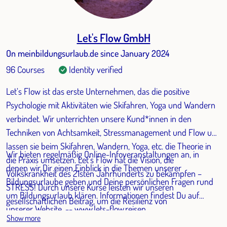
Let's Flow GmbH
On meinbildungsurlaub.de since January 2024
96 Courses
Identity verified
Let‘s Flow ist das erste Unternehmen, das die positive
Psychologie mit Aktivitäten wie Skifahren, Yoga und Wandern
verbindet. Wir unterrichten unsere Kund*innen in den
Techniken von Achtsamkeit, Stressmanagement und Flow und
lassen sie beim Skifahren, Wandern, Yoga, etc. die Theorie in
Wir bieten regelmäßig Online-Infoveranstaltungen an, in
die Praxis umsetzen. Let’s Flow hat die Vision, die
denen wir Dir einen Einblick in die Themen unserer
Volkskrankheit des 21sten Jahrhunderts zu bekämpfen –
Bildungsurlaube geben und Deine persönlichen Fragen rund
STRESS! Durch unsere Kurse leisten wir unseren
um Bildungsurlaub klären. Informationen findest Du auf
gesellschaftlichen Beitrag, um die Resilienz von
unserer Website. -- www.lets-flow.reisen
Arbeitnehmenden zu steigern und ihr Burnout Risiko zu
Show more