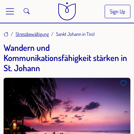
Sign Up
Home
Stressbewältigung
Sankt Johann in Tirol
Wandern und
Kommunikationsfähigkeit stärken in
St. Johann