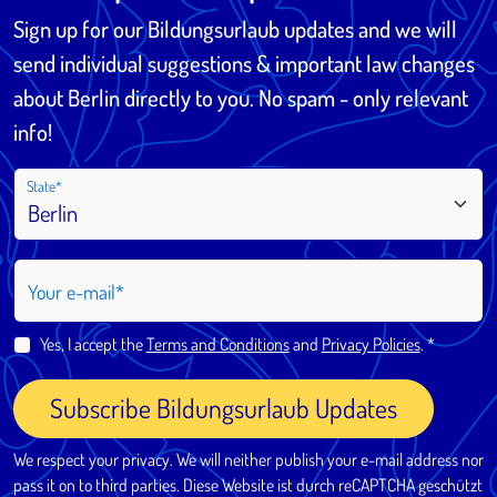
Sign up for our Bildungsurlaub updates and we will
send individual suggestions & important law changes
about Berlin directly to you. No spam - only relevant
info!
State
Your e-mail
Yes, I accept the
Terms and Conditions
and
Privacy Policies
.
Subscribe Bildungsurlaub Updates
We respect your privacy. We will neither publish your e-mail address nor
pass it on to third parties. Diese Website ist durch reCAPTCHA geschützt