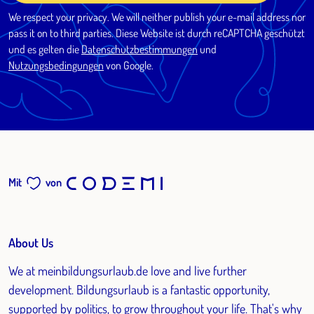
We respect your privacy. We will neither publish your e-mail address nor
pass it on to third parties. Diese Website ist durch reCAPTCHA geschützt
und es gelten die
Datenschutzbestimmungen
und
Nutzungsbedingungen
von Google.
Mit
von
About Us
We at meinbildungsurlaub.de love and live further
development. Bildungsurlaub is a fantastic opportunity,
supported by politics, to grow throughout your life. That's why