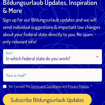
Bildungsurlaub Updates, Inspiration
& More
Sign up for our Bildungsurlaub updates and we will
send individual suggestions & important law changes
about your federal state directly to you. No spam -
only relevant info!
State
Your e-mail
Yes, I accept the
Terms and Conditions
and
Privacy Policies
.
Subscribe Bildungsurlaub Updates