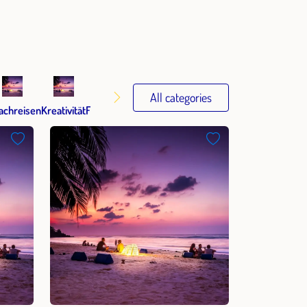
achreisen
Kreativität
Finanzen