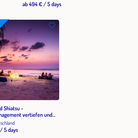
mit Shiatsutechniken
ab 494 € / 5 days
 Shiatsu -
nagement vertiefen und
 bewusst führen mit
tschland
atsu
/ 5 days