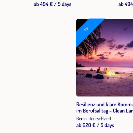
ab 494 € / 5 days
ab 494
TOP
Resilienz und klare Komm
im Berufsalltag – Clean La
und Shiatsu (Bildungsurlau
Berlin, Deutschland
ab 620 € / 5 days