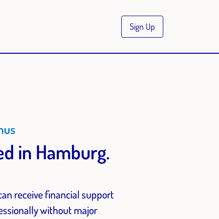
Sign Up
nus
ded in Hamburg.
an receive financial support
essionally without major