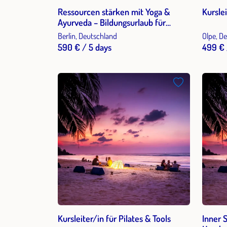
Ressourcen stärken mit Yoga &
Kursle
Ayurveda – Bildungsurlaub für
Resilienz und Stressbewältigung im
Berlin, Deutschland
Olpe, D
Berufsalltag
590 € / 5 days
499 € 
Kursleiter/in für Pilates & Tools
Inner 