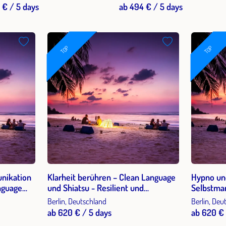
 € / 5 days
ab 494 € / 5 days
TOP
TOP
unikation
Klarheit berühren – Clean Language
Hypno und
nguage
und Shiatsu - Resilient und
Selbstma
b)
Stressreduzierend (Bildungsurlaub)
Gedanken
Berlin, Deutschland
Berlin, Deu
HypnoShi
ab 620 € / 5 days
ab 620 € 