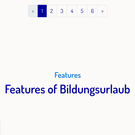
<
1
2
3
4
5
6
>
Features
Features of Bildungsurlaub