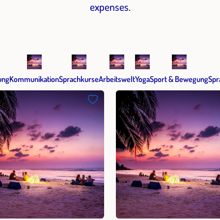
expenses.
ung
Kommunikation
Sprachkurse
Arbeitswelt
Yoga
Sport & Bewegung
Spr