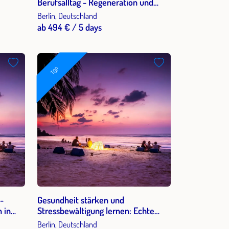
Berufsalltag - Regeneration und
niken
Selbstregulation mit Shiatsu
Berlin, Deutschland
ab 494 € / 5 days
TOP
-
Gesundheit stärken und
 in
Stressbewältigung lernen: Echte
Regeneration für Körper und Geist
Berlin, Deutschland