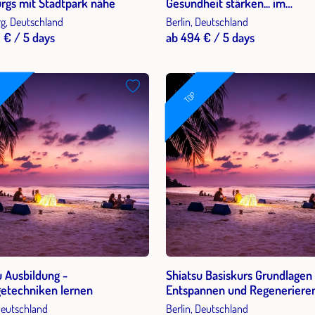
Hamburgs mit Stadtpark nähe
Gesundheit stärken... im
Arbeitsalltag mit Shiatsutech
, Deutschland
Berlin, Deutschland
 € / 5 days
ab 494 € / 5 days
TOP
u Ausbildung -
Shiatsu Basiskurs Grundlagen 
etechniken lernen
Entspannen und Regenerieren
Deinem Rhythmus - Stufe 1
 Deutschland
Berlin, Deutschland