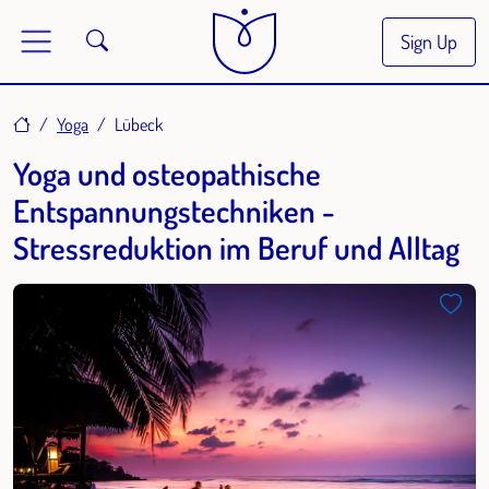
Sign Up
Home
Yoga
Lübeck
Yoga und osteopathische
Entspannungstechniken -
Stressreduktion im Beruf und Alltag