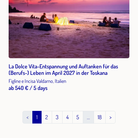
La Dolce Vita-Entspannung und Auftanken für das
(Berufs-) Leben im April 2027 in der Toskana
Figline e Incisa Valdarno, Italien
ab 540 € / 5 days
<
1
2
3
4
5
…
18
>