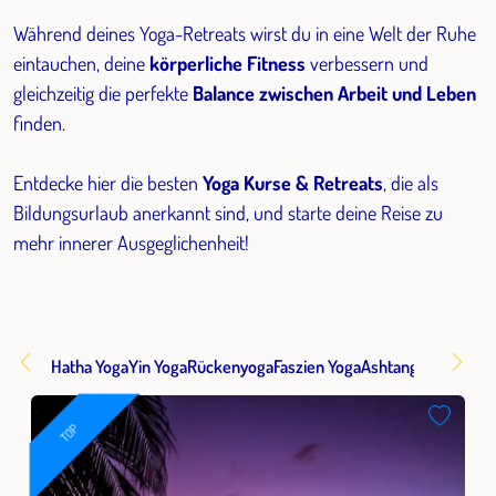
Während deines Yoga-Retreats wirst du in eine Welt der Ruhe
eintauchen, deine
körperliche Fitness
verbessern und
gleichzeitig die perfekte
Balance zwischen Arbeit und Leben
finden.
Entdecke hier die besten
Yoga Kurse & Retreats
, die als
Bildungsurlaub anerkannt sind, und starte deine Reise zu
mehr innerer Ausgeglichenheit!
Hatha Yoga
Yin Yoga
Rückenyoga
Faszien Yoga
Ashtanga
Aerial Yo
TOP