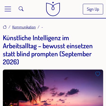
Sign Up
Home
Kommunikation
-
Künstliche Intelligenz im
Arbeitsalltag – bewusst einsetzen
statt blind prompten (September
2026)