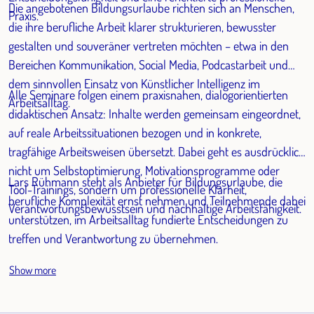
Die angebotenen Bildungsurlaube richten sich an Menschen,
Praxis.
die ihre berufliche Arbeit klarer strukturieren, bewusster
gestalten und souveräner vertreten möchten – etwa in den
Bereichen Kommunikation, Social Media, Podcastarbeit und
dem sinnvollen Einsatz von Künstlicher Intelligenz im
Alle Seminare folgen einem praxisnahen, dialogorientierten
Arbeitsalltag.
didaktischen Ansatz: Inhalte werden gemeinsam eingeordnet,
auf reale Arbeitssituationen bezogen und in konkrete,
tragfähige Arbeitsweisen übersetzt. Dabei geht es ausdrücklich
nicht um Selbstoptimierung, Motivationsprogramme oder
Lars Rühmann steht als Anbieter für Bildungsurlaube, die
Tool-Trainings, sondern um professionelle Klarheit,
berufliche Komplexität ernst nehmen und Teilnehmende dabei
Verantwortungsbewusstsein und nachhaltige Arbeitsfähigkeit.
unterstützen, im Arbeitsalltag fundierte Entscheidungen zu
treffen und Verantwortung zu übernehmen.
Show more