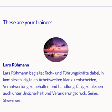
These are your trainers
Lars Rühmann
Lars Rühmann begleitet Fach- und Führungskräfte dabei, in
komplexen, digitalen Arbeitswelten klar zu entscheiden,
Verantwortung zu behalten und handlungsfähig zu bleiben –
auch unter Unsicherheit und Veränderungsdruck. Seine
beruflichen Anfänge in der Sozialarbeit haben seinen Blick für
Show more
Rollen, Dynamiken und zwischenmenschliche Kommunikation