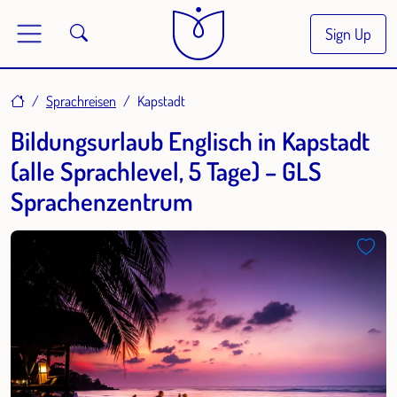
Sign Up
Home
Sprachreisen
Kapstadt
Bildungsurlaub Englisch in Kapstadt
(alle Sprachlevel, 5 Tage) – GLS
Sprachenzentrum