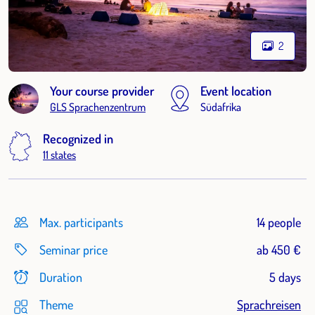
2
Your course provider
Event location
GLS Sprachenzentrum
Südafrika
Recognized in
11 states
Max. participants
14 people
Seminar price
ab 450 €
Duration
5 days
Theme
Sprachreisen