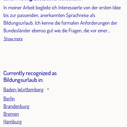
In meiner Arbeit begleite ich Interessierte von der ersten Idee
bis zur passenden, anerkannten Sprachreise als
Bildungsurlaub. Ich kenne die formalen Anforderungen der
Bundesländer ebenso gut wie die Fragen, die vor einer
Buchung entstehen. Durch zahlreiche Reisen und
Show more
Schulbesuche im Ausland habe ich viele unserer
Partnerschulen selbst kennengelernt – ein Vorteil, der meine
Beratung besonders praxisnah und individuell macht.
Currently recognized as
Bildungsurlaub in:
Baden-Württemberg
*
Berlin
Brandenburg
Bremen
Hamburg