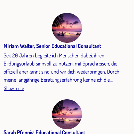
Miriam Walter, Senior Educational Consultant
Seit 20 Jahren begleite ich Menschen dabei, ihren
Bildungsurlaub sinnvoll zu nutzen, mit Sprachreisen, die
offiziell anerkannt sind und wirklich weiterbringen. Durch
meine langjährige Beratungserfahrung kenne ich die
Anforderungen der Bundesländer ebenso gut wie die
Show more
Bedürfnisse unserer Teilnehmenden. Ich habe selbst mehrere
Bildungsurlaubskurse besucht und weiß daher aus erster
Hand, wie bereichernd diese Zeit sein kann: beruflich wie
persönlich.
Sarah Pfennig, Educational Consultant