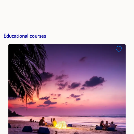
Auslandsschweizerin aus Österreich. Alina zog als Kind
durch Lateinamerika und Europa. Ihre Eltern entdeckten in
den 70er Jahren Fuerteventura, eine naturbelassene Insel,
und ließen sich dort nieder. Somit wuchs Alina zwischen
Educational courses
zwei Welten auf, zweisprachig auf den Kanarischen Inseln
und immer wieder mit längeren Aufenthalten in Wien und
in der Schweiz. In Wien absolvierte sie ihr Studium als
Magistra in spanischer und italienischer Philologie und
Lehramt, sowie als DaF-Lehrerin. Die praktischen
Kenntnisse gewann sie in Sprachschulen in der Schweiz,
Volkshochschulen in Deutschland und Österreich und am
Goethe-Institut in Madrid. Da Alina als junge Frau in
Fuerteventura mehrsprachig war, konnte sie miterleben,
wie schwierig das Leben für die Einheimischen war, weil sie
kein Englisch und kein Deutsch konnten. Sie hatte
Freundinnen, die die Schule abbrechen mussten und