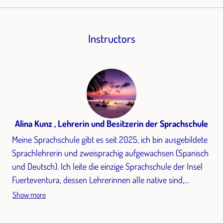
Instructors
Alina Kunz , Lehrerin und Besitzerin der Sprachschule
Meine Sprachschule gibt es seit 2025, ich bin ausgebildete
Sprachlehrerin und zweisprachig aufgewachsen (Spanisch
und Deutsch). Ich leite die einzige Sprachschule der Insel
Fuerteventura, dessen Lehrerinnen alle native sind,
ausgebildet und die über einen internationalen
Show more
Qualitätsnachweis verfügt (ISO9001). Alina wurde in Wien
geboren, ihr Vater kam aus Argentinien und ihre Mutter ist