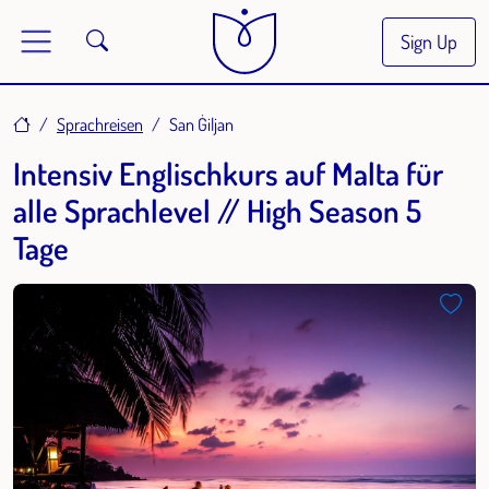
Sign Up
Home
Sprachreisen
San Ġiljan
Intensiv Englischkurs auf Malta für
alle Sprachlevel // High Season 5
Tage