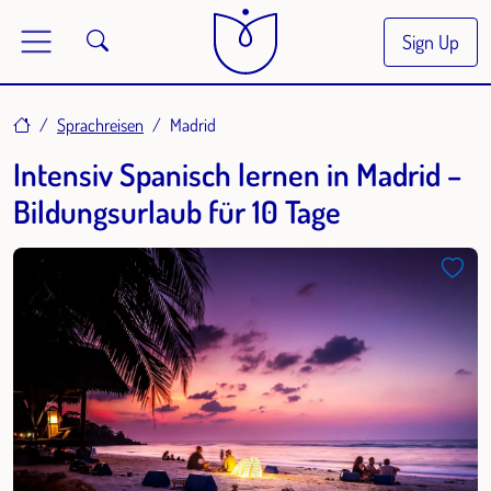
Sign Up
Home
Sprachreisen
Madrid
Intensiv Spanisch lernen in Madrid –
Bildungsurlaub für 10 Tage