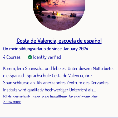
Costa de Valencia, escuela de español
On meinbildungsurlaub.de since January 2024
4 Courses
Identity verified
Komm, lern Spanisch… und lebe es! Unter diesem Motto bietet
die Spanisch Sprachschule Costa de Valencia, ihre
Spanischkurse an. Als anerkanntes Zentrum des Cervantes
Instituts wird qualitativ hochwertiger Unterricht als
Bildungsurlaub, gem. den jeweiligen Ansprüchen der
Show more
Bundesländer, garantiert.