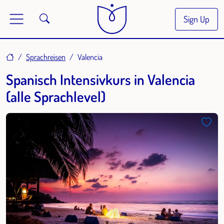
Sign Up
Home
Sprachreisen
Valencia
Spanisch Intensivkurs in Valencia
(alle Sprachlevel)