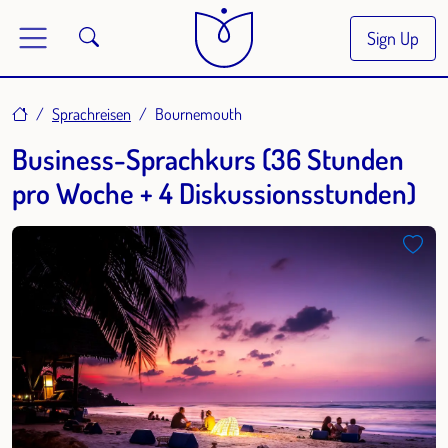
Sign Up
Home
Sprachreisen
Bournemouth
Business-Sprachkurs (36 Stunden
pro Woche + 4 Diskussionsstunden)