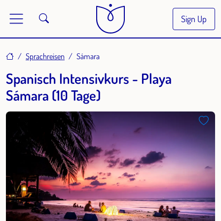
Sign Up
Home
Sprachreisen
Sámara
Spanisch Intensivkurs - Playa
Sámara (10 Tage)