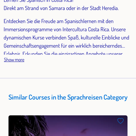
Direkt am Strand von Samara oder in der Stadt Heredia.
Entdecken Sie die Freude am Spanischlernen mit den
Immersionsprogramme von Intercultura Costa Rica. Unsere
dynamischen Kurse verbinden Spaß, kulturelle Einblicke und
Gemeinschaftsengagement für ein wirklich bereicherndes
Erlebnis. Erkunden Sie die einzigartigen Angebote unserer
Show more
beider verschiedenen Schulstandorte und entfalten Sie das
volle Potenzial Ihrer Spanischreise.
Similar Courses in the Sprachreisen Category