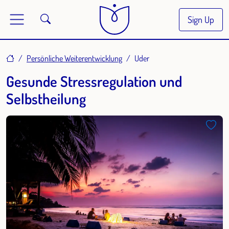
Sign Up
Home
Persönliche Weiterentwicklung
Uder
Gesunde Stressregulation und
Selbstheilung