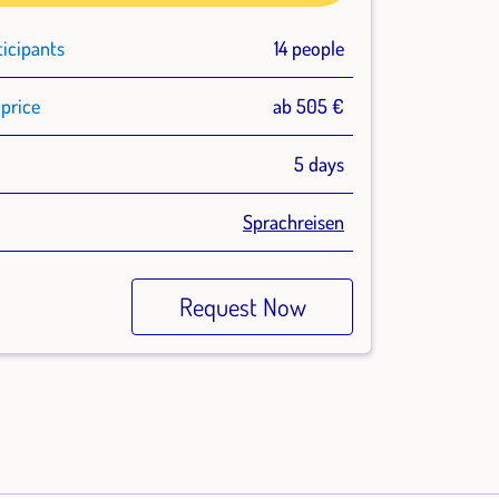
ticipants
14 people
price
ab 505 €
n
5 days
Sprachreisen
Request Now