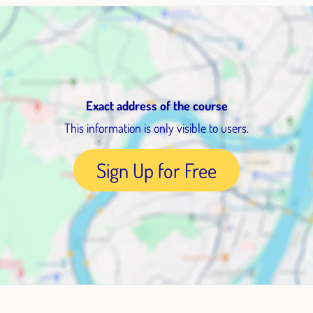
Exact address of the course
This information is only visible to users.
Sign Up for Free