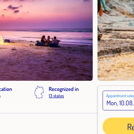
cation
Recognized in
h
13 states
Appointment selec
R