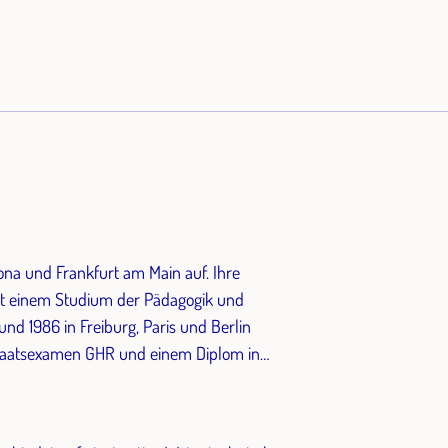
ona und Frankfurt am Main auf. Ihre
t einem Studium der Pädagogik und
und 1986 in Freiburg, Paris und Berlin
 Staatsexamen GHR und einem Diplom in
988 absolvierte sie eine Ausbildung zur
-Jugendaustausch-Programme, bevor sie sich
und der Ausbildung in Körpersprache und