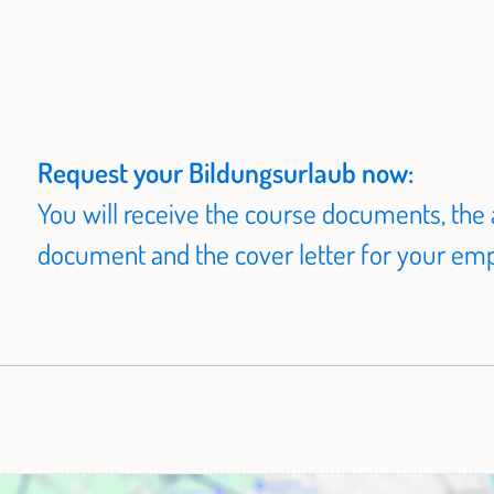
 Rainer Eckhardt die Galli Gruppe
on und
li Businesstheaters auf nationaler Ebene. Sein
nschen zu bewegen – mit Tiefe, Humor und
nmenschliche Dynamiken.
gen Ansatz und ihrer tiefgehenden Expertise
rsönlichkeitsentwicklung, Servicetrainings
kation und ihre zwischenmenschlichen
, Die 7 Kellerkinder
Request your Bildungsurlaub now:
rtiefen.
You will receive the course documents, the 
document and the cover letter for your empl