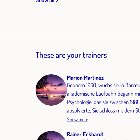
These are your trainers
Marion Martinez
Geboren 1960, wuchs sie in Barcel
akademische Laufbahn begann mi
Psychologie, das sie zwischen 1981 
absolvierte. Sie schloss mit dem
Erwachsenenbildung ab. 1986 bis 1
Show more
interkulturellen Trainerin für EU
Rainer Eckhardt
1988 bis 1992 der Schauspielerei 