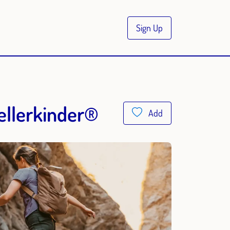
Sign Up
Kellerkinder®
Add