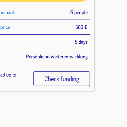
ticipants
15 people
price
560 €
n
5 days
Persönliche Weiterentwicklung
zed up to
Check funding