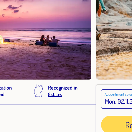
cation
Recognized in
and
8 states
Appointment selec
R