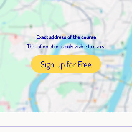
Exact address of the course
This information is only visible to users.
Sign Up for Free