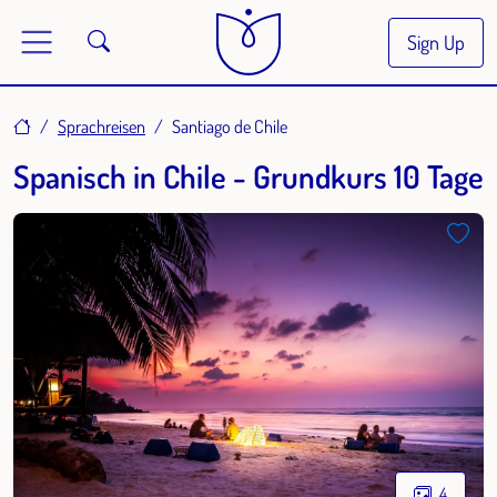
Sign Up
Home
Sprachreisen
Santiago de Chile
Spanisch in Chile - Grundkurs 10 Tage
4