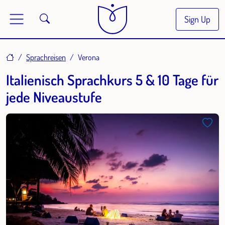
Sign Up
Home
Sprachreisen
Verona
Italienisch Sprachkurs 5 & 10 Tage für
jede Niveaustufe