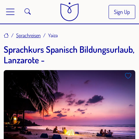
Sign Up
Home
Sprachreisen
Yaiza
Sprachkurs Spanisch Bildungsurlaub,
Lanzarote -