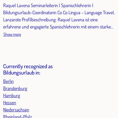
Raquel Lavena Seminarleiterin | Spanischlehrerin |
Bildungsurlaub-Coordinatorin Co Co Lingua – Language Travel,
Lanzarote Profilbeschreibung: Raquel Lavena ist eine
erfahrene und engagierte Spanischlehrerin mit einem starken
Fokus auf interkultureller Kommunikation und
Show more
praxisorientiertes Lernen. Sie verfügt über langjährige
Erfahrung im Bereich Fremdsprachenunterricht und ist seit
einigen Jahren ein geschätztes Mitglied des Teams von Co Co
Lingua Language Travel auf Lanzarote. Als Seminarleiterin für
Currently recognized as
die Bildungsurlaub-Kurse auf Lanzarote gestaltet sie ein
Bildungsurlaub in:
motivierendes und professionelles Lernumfeld, das sich durch
Berlin
persönliche Betreuung, klare Lernziele und kulturelle
Brandenburg
Integration auszeichnet. Raquel kombiniert traditionelle
Hamburg
Lehrmethoden mit modernen, interaktiven Ansätzen und legt
Hessen
besonderen Wert auf die direkte Anwendung der spanischen
Niedersachsen
Sprache im Alltag. Qualifikationen: "Akademischer Grad in
Rheinland-Pfalz