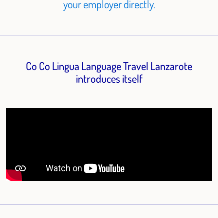
your employer directly.
Co Co Lingua Language Travel Lanzarote
introduces itself