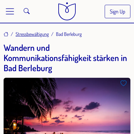
Sign Up
Home
Stressbewältigung
Bad Berleburg
Wandern und
Kommunikationsfähigkeit stärken in
Bad Berleburg