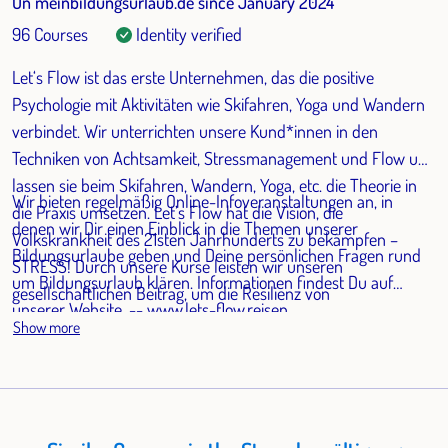
On meinbildungsurlaub.de since January 2024
96 Courses
Identity verified
Let‘s Flow ist das erste Unternehmen, das die positive
Psychologie mit Aktivitäten wie Skifahren, Yoga und Wandern
verbindet. Wir unterrichten unsere Kund*innen in den
Techniken von Achtsamkeit, Stressmanagement und Flow und
lassen sie beim Skifahren, Wandern, Yoga, etc. die Theorie in
Wir bieten regelmäßig Online-Infoveranstaltungen an, in
die Praxis umsetzen. Let’s Flow hat die Vision, die
denen wir Dir einen Einblick in die Themen unserer
Volkskrankheit des 21sten Jahrhunderts zu bekämpfen –
Bildungsurlaube geben und Deine persönlichen Fragen rund
STRESS! Durch unsere Kurse leisten wir unseren
um Bildungsurlaub klären. Informationen findest Du auf
gesellschaftlichen Beitrag, um die Resilienz von
unserer Website. -- www.lets-flow.reisen
Arbeitnehmenden zu steigern und ihr Burnout Risiko zu
Show more
senken. Wir helfen Dir dabei ein Leben voller Sinn und Glück,
statt Stress, zu gestalten.