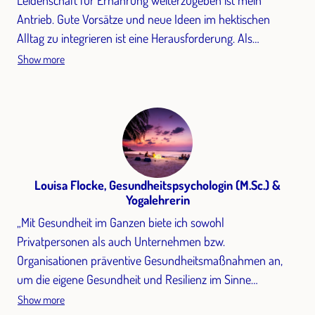
Leidenschaft für Ernährung weiterzugeben ist mein
Antrieb. Gute Vorsätze und neue Ideen im hektischen
Alltag zu integrieren ist eine Herausforderung. Als
Alternative oder Ergänzung zum betrieblichen
Show more
Gesundheitsmanagement können Arbeitnehmer:innen im
Block Ernährung, das grundlegende Wissen im Bereich der
Vollwerternährung erlangen. Praktische Einheiten und die
konkrete Umsetzung im hektischen Arbeitsalltag bilden
einen weiteren Schwerpunkt im Themenbereich
Ernährung.“
Louisa Flocke, Gesundheitspsychologin (M.Sc.) &
Yogalehrerin
„Mit Gesundheit im Ganzen biete ich sowohl
Privatpersonen als auch Unternehmen bzw.
Organisationen präventive Gesundheitsmaßnahmen an,
um die eigene Gesundheit und Resilienz im Sinne
biologischer, psychologischer sowie sozialer Faktoren
Show more