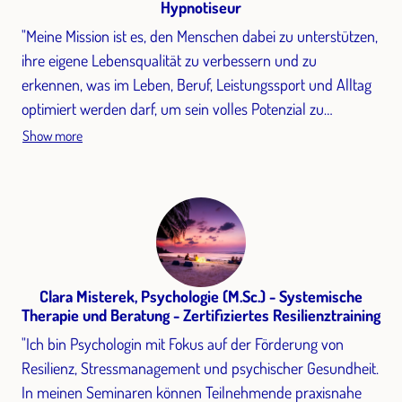
Hypnotiseur
"Meine Mission ist es, den Menschen dabei zu unterstützen,
ihre eigene Lebensqualität zu verbessern und zu
erkennen, was im Leben, Beruf, Leistungssport und Alltag
optimiert werden darf, um sein volles Potenzial zu
entfachen, für die beste Version seiner selbst. Der
Show more
Schlüssel kann die Atmung sein. Jeder kleine Step der
voran gegangen wird, ist der erste große Step in die
Optimierung des eigenen Lebens. Schauen wir bewusst in
uns hinein und beginnen radikal ehrlich zu uns selbst zu
sein, hören auf uns selbst etwas vor zu machen, erkennen
wir, dass es immer etwas in unserem Leben gibt, das
Clara Misterek, Psychologie (M.Sc.) - Systemische
optimiert werden darf - das ist BIOHACKING. Eine jede
Therapie und Beratung - Zertifiziertes Resilienztraining
Veränderung bedeutet mutig zu sein und für sich selbst
"Ich bin Psychologin mit Fokus auf der Förderung von
einzustehen. Du hast es verdient."
Resilienz, Stressmanagement und psychischer Gesundheit.
In meinen Seminaren können Teilnehmende praxisnahe