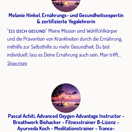
Melanie Hinkel, Ernährungs- und Gesundheitsexpertin
& zertifizierte Yogalehrerin
"ɪꜱꜱ ᴅɪᴄʜ ɢᴇꜱᴜɴᴅ" Meine Mission sind Wohlfühlkörper
und die Prävention von Krankheiten durch die Ernährung,
mithilfe zur Selbsthilfe zu mehr Gesundheit. Du bist
individuell, lass es Deine Ernährung auch sein. Man trifft
mich im 1:1, in Gruppen, in Firmen, in Hotels oder in
Show more
meinem Fitnessstudio im 360° Körpergut.
Pascal Achiti, Advanced Oxygen Advantage Instructor -
Breathwork Biohacker - Fitnesstrainer B-Lizenz -
Ayurveda Koch - Meditationstrainer - Trance-