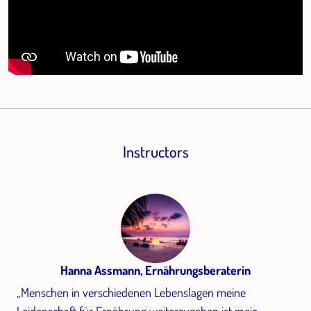
Instructors
Hanna Assmann, Ernährungsberaterin
„Menschen in verschiedenen Lebenslagen meine