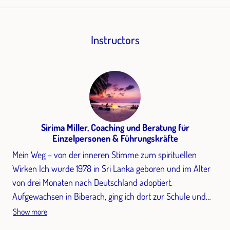
Instructors
Sirima Miller, Coaching und Beratung für
Einzelpersonen & Führungskräfte
Mein Weg – von der inneren Stimme zum spirituellen
Wirken Ich wurde 1978 in Sri Lanka geboren und im Alter
von drei Monaten nach Deutschland adoptiert.
Aufgewachsen in Biberach, ging ich dort zur Schule und
absolvierte eine Ausbildung zur Jugend- und
Show more
Heimerzieherin. Schon früh fand ich meinen Platz in der