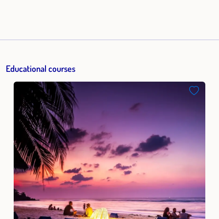
stationären Kinder- und Jugendhilfe – ein Ort, an dem ich
lernte, wie essenziell es ist, mich selbst gut zu spüren,
meine eigenen Grenzen zu kennen und mich nicht in den
Geschichten anderer zu verlieren. In all meinen beruflichen
Stationen stand der Mensch im Mittelpunkt – mit all seinen
Educational courses
Facetten, Herausforderungen und seiner Sehnsucht nach
Echtheit. Ich habe früh erkannt: Wirkliche Begleitung
beginnt immer bei mir selbst – mit innerer Klarheit, mit
Präsenz, mit einem sicheren Standpunkt. Und vor allem
mit dem tiefen Verständnis, dass wir niemanden retten
müssen. Sondern nur den Raum halten, in dem Heilung
geschehen darf. Meine Berufserfahrungen: Führungskräfte
Coaching im sozialen Bereich, seit 2003 Team Coaching
(freie Wirtschaft und sozialer Bereich), seit 2003
Pädagogisches Coaching in Teams, seit 2003
Psychologische Beratung, seit 2005 Einzelcoaching, Life
Coaching, seit 2004 Achtsamkeitstraining, seit 2002