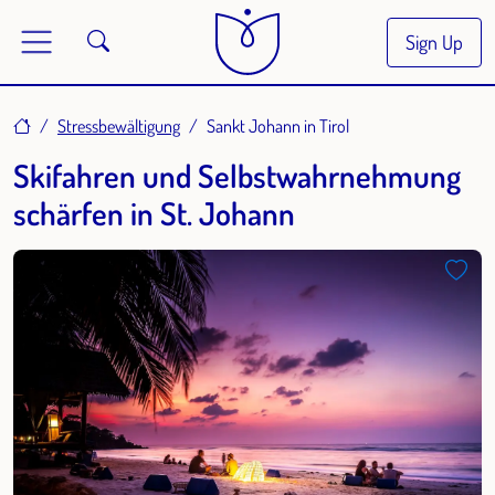
Sign Up
Home
Stressbewältigung
Sankt Johann in Tirol
Skifahren und Selbstwahrnehmung
schärfen in St. Johann