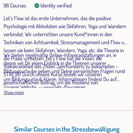
96 Courses
Identity verified
Let‘s Flow ist das erste Unternehmen, das die positive
Psychologie mit Aktivitäten wie Skifahren, Yoga und Wandern
verbindet. Wir unterrichten unsere Kund*innen in den
Techniken von Achtsamkeit, Stressmanagement und Flow und
lassen sie beim Skifahren, Wandern, Yoga, etc. die Theorie in
Wir bieten regelmäßig Online-Infoveranstaltungen an, in
die Praxis umsetzen. Let’s Flow hat die Vision, die
denen wir Dir einen Einblick in die Themen unserer
Volkskrankheit des 21sten Jahrhunderts zu bekämpfen –
Bildungsurlaube geben und Deine persönlichen Fragen rund
STRESS! Durch unsere Kurse leisten wir unseren
um Bildungsurlaub klären. Informationen findest Du auf
gesellschaftlichen Beitrag, um die Resilienz von
unserer Website. -- www.lets-flow.reisen
Arbeitnehmenden zu steigern und ihr Burnout Risiko zu
Show more
senken. Wir helfen Dir dabei ein Leben voller Sinn und Glück,
statt Stress, zu gestalten.
Similar Courses in the Stressbewältigung