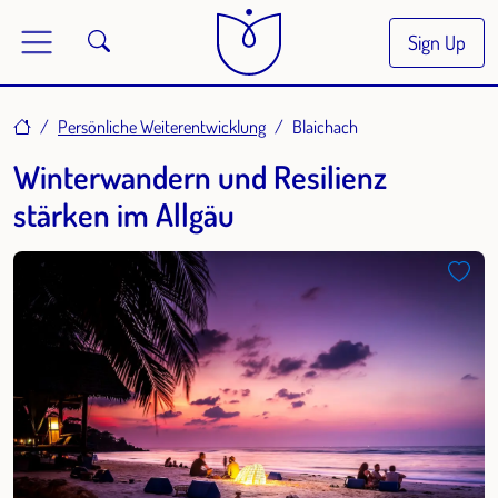
Sign Up
Home
Persönliche Weiterentwicklung
Blaichach
Winterwandern und Resilienz
stärken im Allgäu