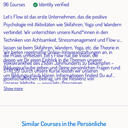
96 Courses
Identity verified
Let‘s Flow ist das erste Unternehmen, das die positive
Psychologie mit Aktivitäten wie Skifahren, Yoga und Wandern
verbindet. Wir unterrichten unsere Kund*innen in den
Techniken von Achtsamkeit, Stressmanagement und Flow und
lassen sie beim Skifahren, Wandern, Yoga, etc. die Theorie in
Wir bieten regelmäßig Online-Infoveranstaltungen an, in
die Praxis umsetzen. Let’s Flow hat die Vision, die
denen wir Dir einen Einblick in die Themen unserer
Volkskrankheit des 21sten Jahrhunderts zu bekämpfen –
Bildungsurlaube geben und Deine persönlichen Fragen rund
STRESS! Durch unsere Kurse leisten wir unseren
um Bildungsurlaub klären. Informationen findest Du auf
gesellschaftlichen Beitrag, um die Resilienz von
unserer Website. -- www.lets-flow.reisen
Arbeitnehmenden zu steigern und ihr Burnout Risiko zu
Show more
senken. Wir helfen Dir dabei ein Leben voller Sinn und Glück,
statt Stress, zu gestalten.
Similar Courses in the Persönliche