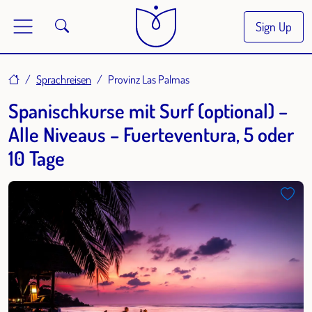
Sign Up
Home
Sprachreisen
Provinz Las Palmas
Spanischkurse mit Surf (optional) –
Alle Niveaus – Fuerteventura, 5 oder
10 Tage