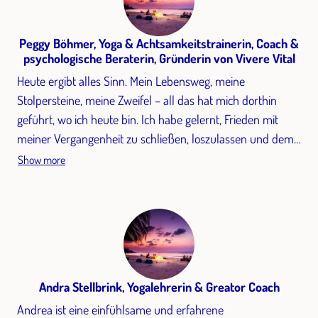
Peggy Böhmer, Yoga & Achtsamkeitstrainerin, Coach &
psychologische Beraterin, Gründerin von Vivere Vital
Heute ergibt alles Sinn. Mein Lebensweg, meine
Stolpersteine, meine Zweifel – all das hat mich dorthin
geführt, wo ich heute bin. Ich habe gelernt, Frieden mit
meiner Vergangenheit zu schließen, loszulassen und dem
Leben zu vertrauen. Nach einer schwierigen Beziehung
Show more
wagte ich den Schritt in die Ungewissheit – und fand darin
meinen Befreiungsweg. Durch Schmerz, Mut und wertvolle
Begegnungen durfte ich wachsen und meinen inneren
Kompass neu ausrichten. Ein wichtiger Wendepunkt war,
als Yoga in mein Leben kam. Von der ersten Stunde an
fühlte ich mich zu Hause – getragen, zentriert und
Andra Stellbrink, Yogalehrerin & Greator Coach
verbunden. Ich praktizierte intensiv, lernte die Tiefe dieser
Andrea ist eine einfühlsame und erfahrene
Lebensphilosophie kennen und entschied mich schließlich