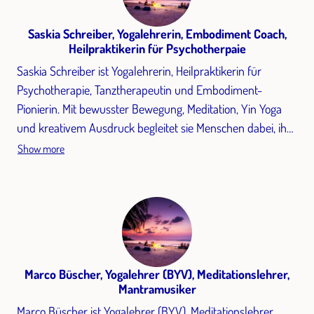
innere Sammlung und persönliche Entwicklung – klar,
bodenständig und mit offenem Herzen.
Saskia Schreiber, Yogalehrerin, Embodiment Coach,
Heilpraktikerin für Psychotherpaie
Saskia Schreiber ist Yogalehrerin, Heilpraktikerin für
Psychotherapie, Tanztherapeutin und Embodiment-
Pionierin. Mit bewusster Bewegung, Meditation, Yin Yoga
und kreativem Ausdruck begleitet sie Menschen dabei, ihr
Potenzial zu entfalten und ein authentisches, resilientes
Show more
Leben zu gestalten.
Marco Büscher, Yogalehrer (BYV), Meditationslehrer,
Mantramusiker
Marco Büscher ist Yogalehrer (BYV), Meditationslehrer,