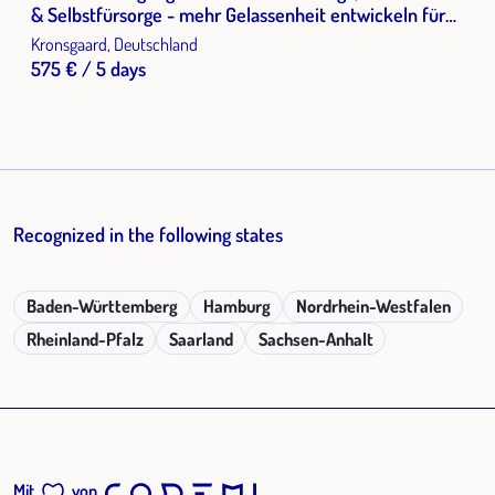
& Selbstfürsorge - mehr Gelassenheit entwickeln für
den (Berufs-)Alltag
Kronsgaard, Deutschland
575 € / 5 days
Recognized in the following states
Baden-Württemberg
Hamburg
Nordrhein-Westfalen
Rheinland-Pfalz
Saarland
Sachsen-Anhalt
Mit
von