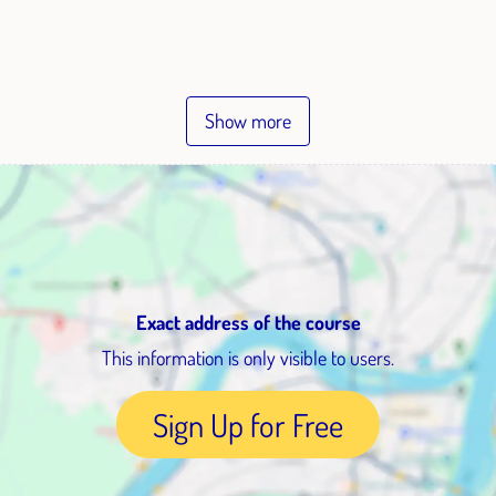
Show more
Exact address of the course
This information is only visible to users.
Sign Up for Free