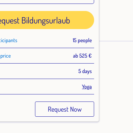
equest Bildungsurlaub
ticipants
15 people
price
ab 525 €
n
5 days
Yoga
Request Now