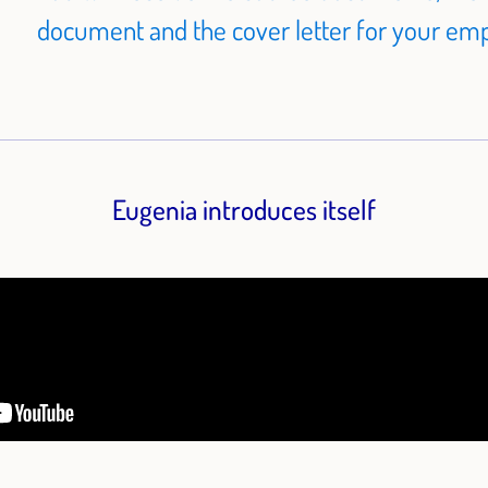
document and the cover letter for your empl
Eugenia introduces itself