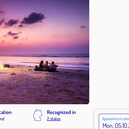
cation
Recognized in
and
2 states
Appointment selec