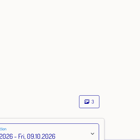
3
tion