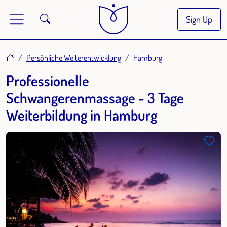
Sign Up
Home
Persönliche Weiterentwicklung
Hamburg
Professionelle
Schwangerenmassage - 3 Tage
Weiterbildung in Hamburg