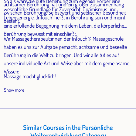
So als wäre die gute Beziehung zum eigenen Körper eine
achtsamer Berührung hat und ein großer Zusammenhang
wesentliche Grundlage für Zuversicht, Optimismus und
zwischen Berührung, Selbstwert und seelischer Gesundheit
Lebensenergie. ‚InTouch’ heißt in Berührung sein und meint
besteht.
eine erfüllende Begegnung mit dem Leben, die körperliche
Berührung bewusst mit einschließt.
Wir Massagetherapeut:innen der InTouch® Massageschule
haben es uns zur Aufgabe gemacht, achtsame und beseelte
Berührung in die Welt zu bringen. Und wir alle tut es auf
unsere individuelle Art und Weise aber mit dem gemeinsamen
Wissen:
Massage macht glücklich!
Show more
Similar Courses in the Persönliche
Weiterentwicklung Category