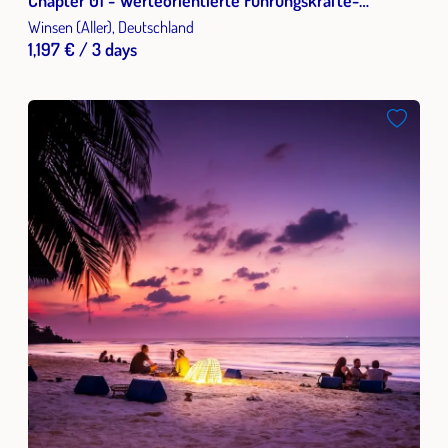
Qualifizierung
Winsen (Aller), Deutschland
1,197 € / 3 days