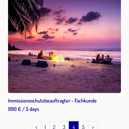
Immissionsschutzbeauftragter - Fachkunde
990 € / 5 days
<
1
2
3
4
5
>