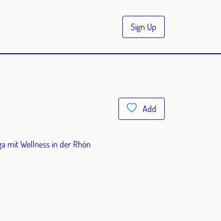
Sign Up
Add