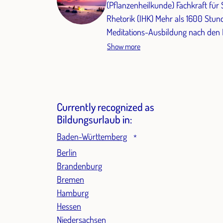
(Pflanzenheilkunde) Fachkraft f
Rhetorik (IHK) Mehr als 1600 Stunden Yogalehrer- / Yogatherapie- und
Meditations-Ausbildung nach den 
DeGYT
Show more
Currently recognized as
Bildungsurlaub in:
Baden-Württemberg
*
Berlin
Brandenburg
Bremen
Hamburg
Hessen
Niedersachsen