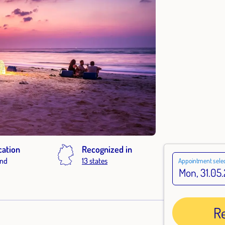
cation
Recognized in
and
13 states
Appointment selec
R