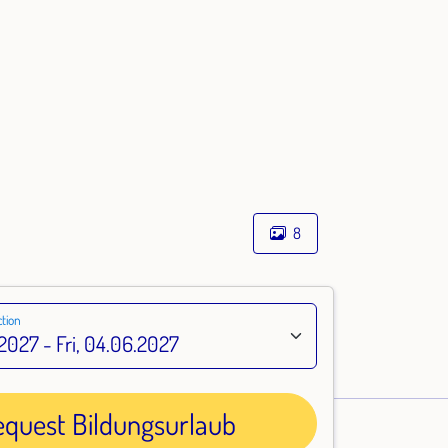
8
tion
equest Bildungsurlaub