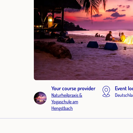
Your course provider
Event lo
Naturheilpraxis &
Deutschl
Yogaschule am
Hengstbach