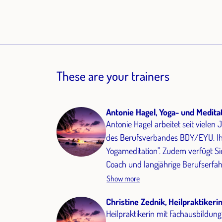
These are your trainers
Antonie Hagel, Yoga- und Medita
Antonie Hagel arbeitet seit vielen 
des Berufsverbandes BDY/EYU. Ihr Schwerpunkt ist dabei "Samyama integrale
Yogameditation". Zudem verfügt Si
Coach und langjährige Berufserfah
psychologische Beraterin.
Show more
Christine Zednik, Heilpraktikeri
Heilpraktikerin mit Fachausbildun