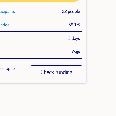
ticipants
22 people
price
599 €
n
5 days
Yoga
zed up to
Check funding