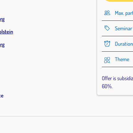
Max. par
rg
Seminar 
lstein
Duratio
rg
Theme
Offer is subsidi
60%.
ce