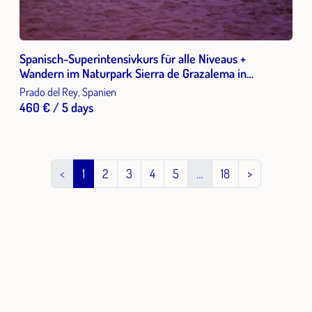
Spanisch-Superintensivkurs für alle Niveaus +
Wandern im Naturpark Sierra de Grazalema in
Andalusien 1 Woche 2026
Prado del Rey, Spanien
460 € / 5 days
<
1
2
3
4
5
…
18
>