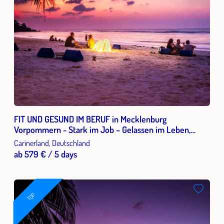
FIT UND GESUND IM BERUF in Mecklenburg
Vorpommern - Stark im Job – Gelassen im Leben,
Resilienz, Stressbewältigung & Gesundheitsprävention
Carinerland, Deutschland
im Beruf
ab 579 € / 5 days
TOP