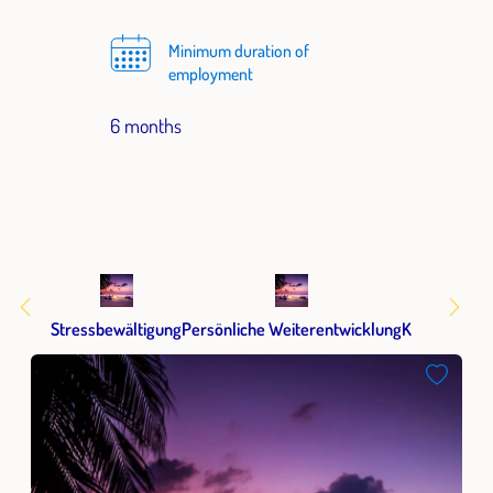
Minimum duration of
employment
6 months
Stressbewältigung
Persönliche Weiterentwicklung
Kommunikat