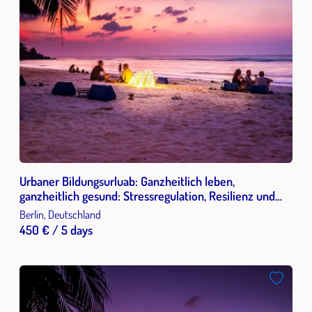
Urbaner Bildungsurluab: Ganzheitlich leben,
ganzheitlich gesund: Stressregulation, Resilienz und
innere Balance für Beruf & Alltag
Berlin, Deutschland
450 € / 5 days