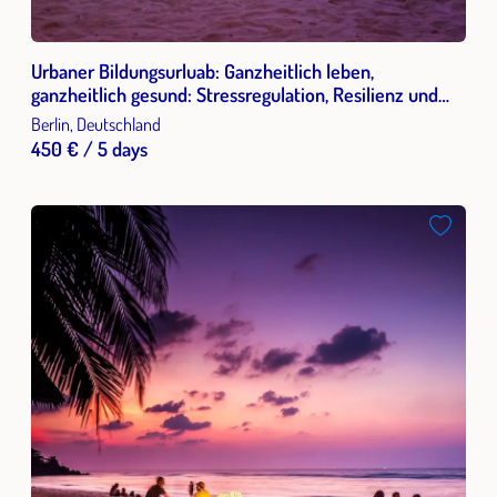
Urbaner Bildungsurluab: Ganzheitlich leben,
ganzheitlich gesund: Stressregulation, Resilienz und
innere Balance für Beruf & Alltag
Berlin, Deutschland
450 € / 5 days