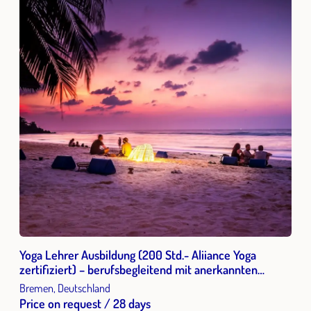
Yoga Lehrer Ausbildung (200 Std.- Aliiance Yoga
zertifiziert) – berufsbegleitend mit anerkannten
Bildungsurlaubsmodul
Bremen, Deutschland
Price on request / 28 days