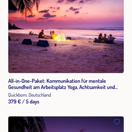
All-in-One-Paket: Kommunikation für mentale
Gesundheit am Arbeitsplatz Yoga, Achtsamkeit und
Resilienzelementen...als Antwort auf die
Quickborn, Deutschland
Herausforderungen von New Work und Leistungsdruck
379 € / 5 days
in einer beschleunigten Gesellschaft