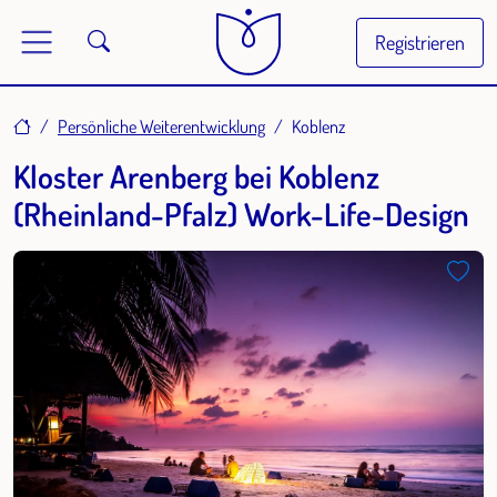
Registrieren
Home
Persönliche Weiterentwicklung
Koblenz
Kloster Arenberg bei Koblenz
(Rheinland-Pfalz) Work-Life-Design