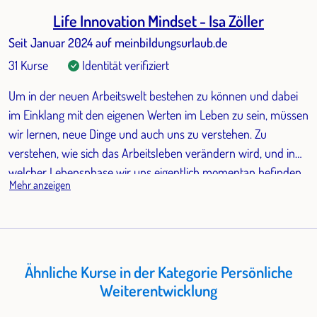
Life Innovation Mindset - Isa Zöller
Seit Januar 2024 auf meinbildungsurlaub.de
31 Kurse
Identität verifiziert
Um in der neuen Arbeitswelt bestehen zu können und dabei
im Einklang mit den eigenen Werten im Leben zu sein, müssen
wir lernen, neue Dinge und auch uns zu verstehen. Zu
verstehen, wie sich das Arbeitsleben verändern wird, und in
welcher Lebensphase wir uns eigentlich momentan befinden.
Mehr anzeigen
Ich helfe Dir, mit Hilfe des innovativen "Work-Life-Design", die
richtigen Entscheidungen in deiner momentanen Lebensphase
zu treffen. Der Austausch mit mir und/ oder mit anderen
Teilnehmer:innen auf Augenhöhe und meine Unterstützung
zur Überprüfung deiner Lebens- und Arbeitseinstellung
Ähnliche Kurse in der Kategorie Persönliche
werden dir helfen, zu einer glücklicheren Version deiner selbst
Weiterentwicklung
zu werden.