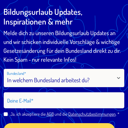
Bildungsurlaub Updates,
Inspirationen & mehr
Melde dich zu unseren Bildungsurlaub Updates an
und wir schicken individuelle Vorschläge & wichtige
Gesetzesänderung für dein Bundesland direkt zu dir.
Kein Spam - nur relevante Infos!
Bundesland
Deine E-Mail
Ja, ich akzeptiere die
AGB
und die
Datenschutzbestimmungen
.