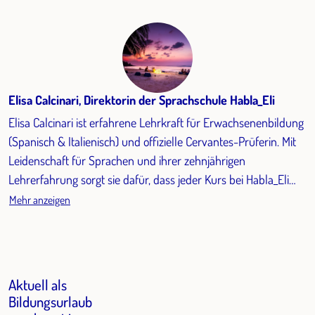
Elisa Calcinari, Direktorin der Sprachschule Habla_Eli
Elisa Calcinari ist erfahrene Lehrkraft für Erwachsenenbildung
(Spanisch & Italienisch) und offizielle Cervantes-Prüferin. Mit
Leidenschaft für Sprachen und ihrer zehnjährigen
Lehrerfahrung sorgt sie dafür, dass jeder Kurs bei Habla_Eli
interaktiv, praxisnah und motivierend ist.
Mehr anzeigen
Aktuell als
Bildungsurlaub