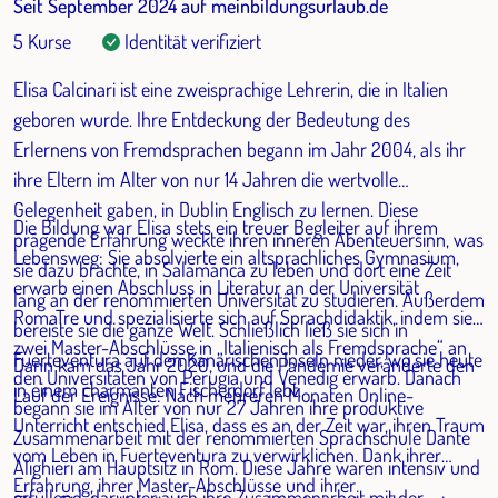
Seit September 2024 auf meinbildungsurlaub.de
5 Kurse
Identität verifiziert
Elisa Calcinari ist eine zweisprachige Lehrerin, die in Italien
geboren wurde. Ihre Entdeckung der Bedeutung des
Erlernens von Fremdsprachen begann im Jahr 2004, als ihr
ihre Eltern im Alter von nur 14 Jahren die wertvolle
Gelegenheit gaben, in Dublin Englisch zu lernen. Diese
Die Bildung war Elisa stets ein treuer Begleiter auf ihrem
prägende Erfahrung weckte ihren inneren Abenteuersinn, was
Lebensweg: Sie absolvierte ein altsprachliches Gymnasium,
sie dazu brachte, in Salamanca zu leben und dort eine Zeit
erwarb einen Abschluss in Literatur an der Universität
lang an der renommierten Universität zu studieren. Außerdem
RomaTre und spezialisierte sich auf Sprachdidaktik, indem sie
bereiste sie die ganze Welt. Schließlich ließ sie sich in
zwei Master-Abschlüsse in „Italienisch als Fremdsprache“ an
Fuerteventura auf den Kanarischen Inseln nieder, wo sie heute
Dann kam das Jahr 2020, und die Pandemie veränderte den
den Universitäten von Perugia und Venedig erwarb. Danach
in einem charmanten Fischerdorf lebt.
Lauf der Ereignisse: Nach mehreren Monaten Online-
begann sie im Alter von nur 27 Jahren ihre produktive
Unterricht entschied Elisa, dass es an der Zeit war, ihren Traum
Zusammenarbeit mit der renommierten Sprachschule Dante
vom Leben in Fuerteventura zu verwirklichen. Dank ihrer
Alighieri am Hauptsitz in Rom. Diese Jahre waren intensiv und
Erfahrung, ihrer Master-Abschlüsse und ihrer
erfüllend, darunter auch ihre Zusammenarbeit mit der