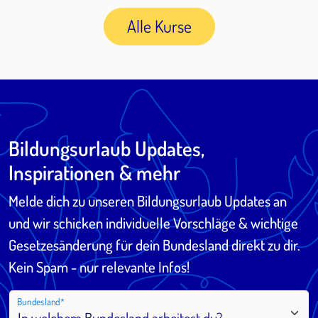
Alle Kurse
Bildungsurlaub Updates,
Inspirationen & mehr
Melde dich zu unseren Bildungsurlaub Updates an
und wir schicken individuelle Vorschläge & wichtige
Gesetzesänderung für dein Bundesland direkt zu dir.
Kein Spam - nur relevante Infos!
Bundesland