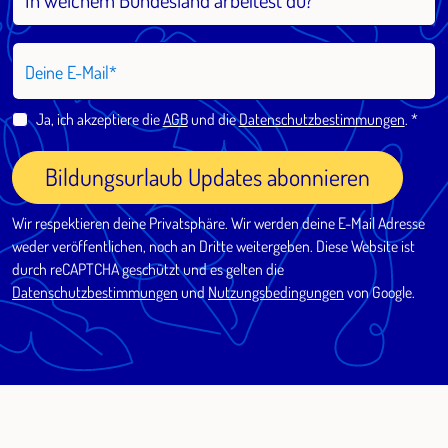
Deine E-Mail
Ja, ich akzeptiere die
AGB
und die
Datenschutzbestimmungen
.
Bildungsurlaub Updates abonnieren
Wir respektieren deine Privatsphäre. Wir werden deine E-Mail Adresse
weder veröffentlichen, noch an Dritte weitergeben. Diese Website ist
durch reCAPTCHA geschützt und es gelten die
Datenschutzbestimmungen
und
Nutzungsbedingungen
von Google.