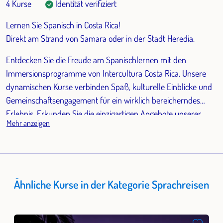
4 Kurse
Identität verifiziert
Lernen Sie Spanisch in Costa Rica!
Direkt am Strand von Samara oder in der Stadt Heredia.
Entdecken Sie die Freude am Spanischlernen mit den
Immersionsprogramme von Intercultura Costa Rica. Unsere
dynamischen Kurse verbinden Spaß, kulturelle Einblicke und
Gemeinschaftsengagement für ein wirklich bereicherndes
Erlebnis. Erkunden Sie die einzigartigen Angebote unserer
Mehr anzeigen
beider verschiedenen Schulstandorte und entfalten Sie das
volle Potenzial Ihrer Spanischreise.
Ähnliche Kurse in der Kategorie Sprachreisen