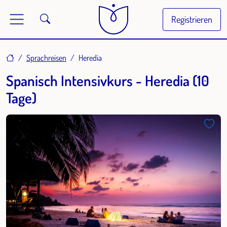
Registrieren
Home
Sprachreisen
Heredia
Spanisch Intensivkurs - Heredia (10
Tage)