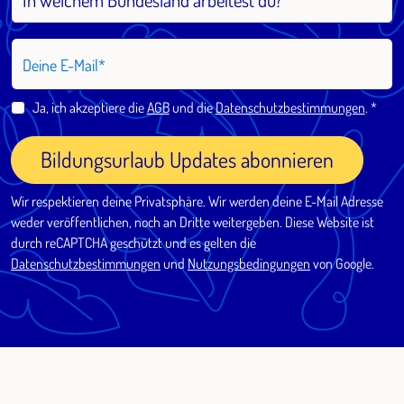
Deine E-Mail
Ja, ich akzeptiere die
AGB
und die
Datenschutzbestimmungen
.
Bildungsurlaub Updates abonnieren
Wir respektieren deine Privatsphäre. Wir werden deine E-Mail Adresse
weder veröffentlichen, noch an Dritte weitergeben. Diese Website ist
durch reCAPTCHA geschützt und es gelten die
Datenschutzbestimmungen
und
Nutzungsbedingungen
von Google.