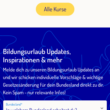
Alle Kurse
Bildungsurlaub Updates,
Inspirationen & mehr
Melde dich zu unseren Bildungsurlaub Updates an
und wir schicken individuelle Vorschläge & wichtige
Gesetzesänderung für dein Bundesland direkt zu dir.
Kein Spam - nur relevante Infos!
Bundesland