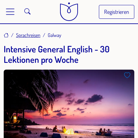
Registrieren
Home
Sprachreisen
Galway
Intensive General English - 30
Lektionen pro Woche