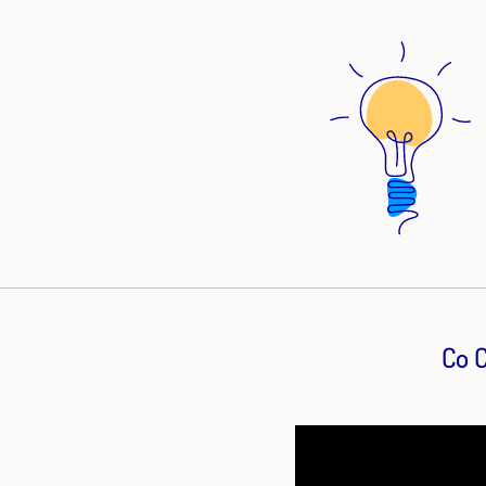
Lernzielorientierung Integration ku
Geschichte der Kanaren) Sprachen: Spanisch (Muttersprache), Deut
(fließend), Englisch (gute Kenntnis
Co C