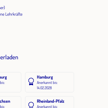
er)
ene Lehrkräfte
erladen
burg
Hamburg
bis:
Anerkannt bis:
14.02.2028
achsen
Rheinland-Pfalz
bis:
Anerkannt bis: