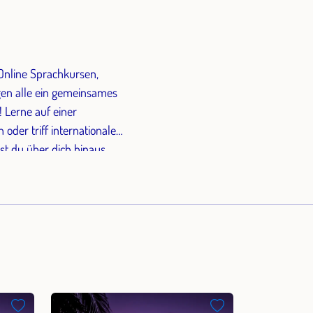
 Online Sprachkursen,
gen alle ein gemeinsames
! Lerne auf einer
oder triff internationale
t du über dich hinaus,
olle Erfahrung!