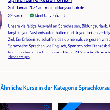
Seit Januar 2024 auf meinbildungsurlaub.de
29 Kurse
Identität verifiziert
Unsere vielfältige Auswahl an Sprachreisen, Bildungsurlaub,
langfristigen Auslandsaufenthalten und Jugendreisen verfol
Ziel: Ein Erlebnis zu schaffen, das du niemals vergessen wirst
Sprachreise Sprachen wie Englisch, Spanisch oder Französisch 
Personen bei einem Online Sprachkurs. Mit Sprachcaffe wächs
Mehr anzeigen
sprichst mit Leuten aus aller Welt und machst eine einmalig t
Ähnliche Kurse in der Kategorie Sprachkurse