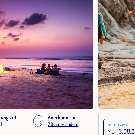
tungsort
Anerkannt in
d
7 Bundesländern
Terminauswahl