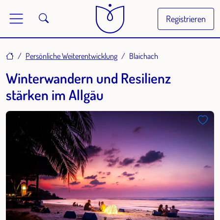
Registrieren
Home
Persönliche Weiterentwicklung
Blaichach
Winterwandern und Resilienz
stärken im Allgäu