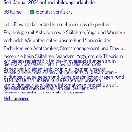
Seit Januar 2024 auf meinbildungsurlaub.de
96 Kurse
Identität verifiziert
Let‘s Flow ist das erste Unternehmen, das die positive
Psychologie mit Aktivitäten wie Skifahren, Yoga und Wandern
verbindet. Wir unterrichten unsere Kund*innen in den
Techniken von Achtsamkeit, Stressmanagement und Flow und
lassen sie beim Skifahren, Wandern, Yoga, etc. die Theorie in
Wir bieten regelmäßig Online-Infoveranstaltungen an, in
die Praxis umsetzen. Let’s Flow hat die Vision, die
denen wir Dir einen Einblick in die Themen unserer
Volkskrankheit des 21sten Jahrhunderts zu bekämpfen –
Bildungsurlaube geben und Deine persönlichen Fragen rund
STRESS! Durch unsere Kurse leisten wir unseren
um Bildungsurlaub klären. Informationen findest Du auf
gesellschaftlichen Beitrag, um die Resilienz von
unserer Website. -- www.lets-flow.reisen
Arbeitnehmenden zu steigern und ihr Burnout Risiko zu
Mehr anzeigen
senken. Wir helfen Dir dabei ein Leben voller Sinn und Glück,
statt Stress, zu gestalten.