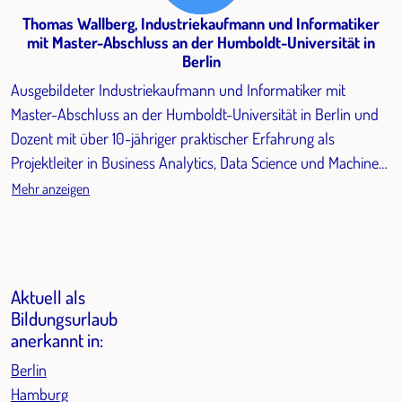
Thomas Wallberg, Industriekaufmann und Informatiker
mit Master-Abschluss an der Humboldt-Universität in
Berlin
Ausgebildeter Industriekaufmann und Informatiker mit
Master-Abschluss an der Humboldt-Universität in Berlin und
Dozent mit über 10-jähriger praktischer Erfahrung als
Projektleiter in Business Analytics, Data Science und Machine
Learning. Er doziert und lehrt zu diesen Themen seit 2019 und
Mehr anzeigen
verfügt über zahlreiche Veröffentlichungen in Fachbüchern
und Fachmagazinen zu verschiedenen Themen und Aspekten
der Data Science, insbesondere zu deren Anwendung und
Erfolg in der beruflichen Praxis. Zudem ist er Sprecher auf
Aktuell als
verschiedenen Fachkonferenzen, die sich mit der Umsetzung
Bildungsurlaub
von Data Science in der (beruflichen) Praxis befassen, z.B.
anerkannt in:
TDWI München und TDWI Zürich.
Berlin
Hamburg