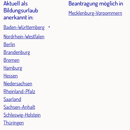
Aktuell als
Beantragung möglich in
Modular Therapy Course. 2025 schloss sie außerdem eine
Bildungsurlaub
Mecklenburg-Vorpommern
Ausbildung zur zertifizierten Ernährungsberaterin erfolgreich
anerkannt in:
ab. Das Thema Ernährung ist für sie eine echte
Baden-Württemberg
*
Herzensangelegenheit: Mit viel Engagement und Fachwissen
Nordrhein-Westfalen
gibt sie ihr Wissen regelmäßig in Seminaren und Workshops
Berlin
weiter – mit besonderem Fokus auf alltagstaugliche,
Brandenburg
ganzheitliche Ernährungskonzepte.
Bremen
Hamburg
Hessen
Niedersachsen
Rheinland-Pfalz
Saarland
Sachsen-Anhalt
Schleswig-Holstein
Thüringen