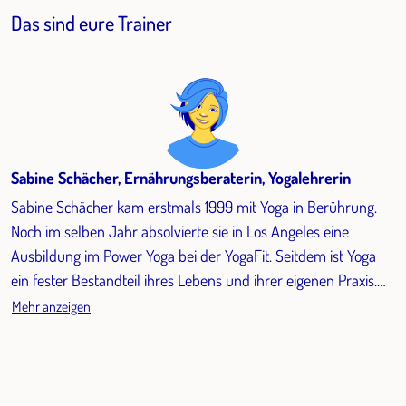
Das sind eure Trainer
Sabine Schächer, Ernährungsberaterin, Yogalehrerin
Sabine Schächer kam erstmals 1999 mit Yoga in Berührung.
Noch im selben Jahr absolvierte sie in Los Angeles eine
Ausbildung im Power Yoga bei der YogaFit. Seitdem ist Yoga
ein fester Bestandteil ihres Lebens und ihrer eigenen Praxis.
2014 folgte eine 200-Stunden-Ausbildung im Vinyasa Yoga
Mehr anzeigen
bei UNIT Yoga Wiesbaden. Im Jahr 2018 vertiefte sie ihre
Kenntnisse im Ashtanga Yoga bei Ronald Steiner. Darüber
hinaus absolvierte sie bei ihm verschiedene Fortbildungen im
Bereich Yogatherapie, unter anderem im Rahmen des MTC –