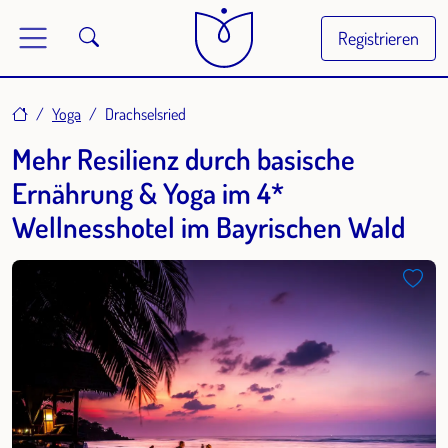
Registrieren
Home
Yoga
Drachselsried
Mehr Resilienz durch basische
Ernährung & Yoga im 4*
Wellnesshotel im Bayrischen Wald