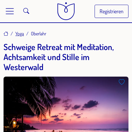
Registrieren
Home
Yoga
Oberlahr
Schweige Retreat mit Meditation,
Achtsamkeit und Stille im
Westerwald