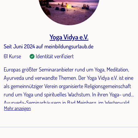
Yoga Vidya e.V.
Seit Juni 2024 auf meinbildungsurlaub.de
61 Kurse
Identität verifiziert
Europas größter Seminaranbieter rund um Yoga, Meditation,
Ayurveda und verwandte Themen. Der Yoga Vidya e.V. ist eine
als gemeinnütziger Verein organisierte Religionsgemeinschaft
rund um Yoga und spirituelles Wachstum. In ihren Yoga- und
Ayurveda-Seminarhäusern in Bad Meinberg, im Westerwald,
Mehr anzeigen
an der Nordsee und im Allgäu finden Interessierte an 365
Tagen im Jahr Zugang zu diesem jahrtausendealten
Erfahrungsschatz.