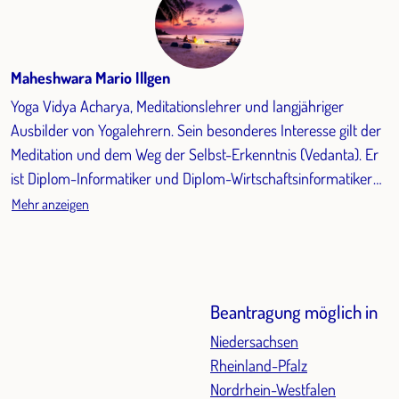
Maheshwara Mario Illgen
Yoga Vidya Acharya, Meditationslehrer und langjähriger
Ausbilder von Yogalehrern. Sein besonderes Interesse gilt der
Meditation und dem Weg der Selbst-Erkenntnis (Vedanta). Er
ist Diplom-Informatiker und Diplom-Wirtschaftsinformatiker
und war lange im kaufmännischen Bereich und in der
Mehr anzeigen
Wirtschaftsprüfung/Unternehmensberatung tätig.
Beantragung möglich in
Niedersachsen
Rheinland-Pfalz
Nordrhein-Westfalen