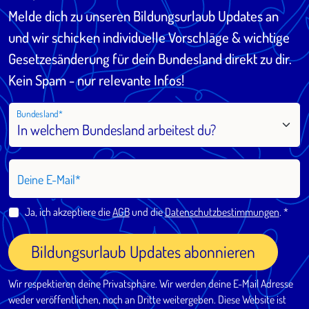
Melde dich zu unseren Bildungsurlaub Updates an
und wir schicken individuelle Vorschläge & wichtige
Gesetzesänderung für dein Bundesland direkt zu dir.
Kein Spam - nur relevante Infos!
Bundesland
Deine E-Mail
Ja, ich akzeptiere die
AGB
und die
Datenschutzbestimmungen
.
Bildungsurlaub Updates abonnieren
Wir respektieren deine Privatsphäre. Wir werden deine E-Mail Adresse
weder veröffentlichen, noch an Dritte weitergeben. Diese Website ist