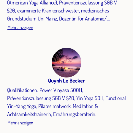
(American Yoga Alliance), Präventionszulassung SGB V
§20, examinierte Krankenschwester, medizinisches
Grundstudium Uni Mainz, Dozentin für Anatomie/
Physiologie in The Practise Mainz- Yogashala,
Mehr anzeigen
Yogaseminare & Surfretreats seit 2015, ständige Aus- und
Fortbildungen im Bereich Hatha Yoga, Ashtanga Yoga (AYI),
Jivamukti Yoga , Yin Yoga, Therapeutischer Yoga, Sound-
Meditation.
Quynh Le Becker
Qualifikationen: Power Vinyasa 500H,
Präventionszulassung SGB V §20, Yin Yoga 50H, Functional
Yin–Yang Yoga, Pilates matwork, Meditation &
Achtsamkeitstrainerin, Ernährungsberaterin.
Mehr anzeigen