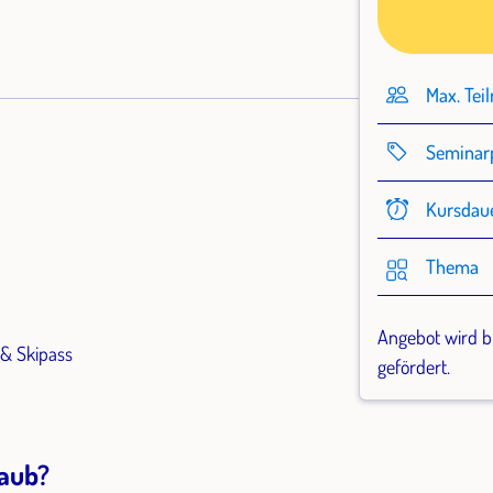
Max. Tei
Seminar
Kursdau
Thema
Angebot wird b
e & Skipass
gefördert.
laub?