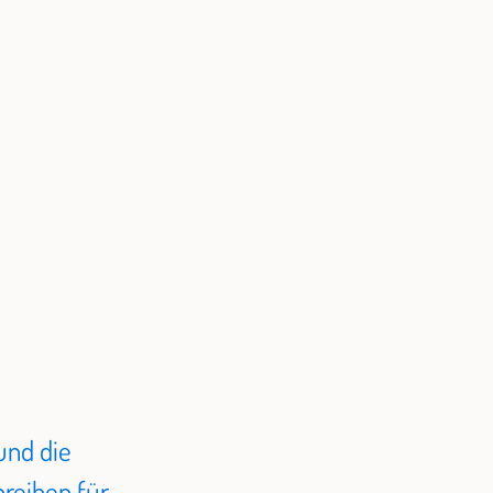
und die
reiben für