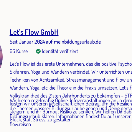
Let's Flow GmbH
Seit Januar 2024 auf meinbildungsurlaub.de
96 Kurse
Identität verifiziert
Let‘s Flow ist das erste Unternehmen, das die positive Psychol
Skifahren, Yoga und Wandern verbindet. Wir unterrichten un
Techniken von Achtsamkeit, Stressmanagement und Flow und 
Wandern, Yoga, etc. die Theorie in die Praxis umsetzen. Let’s F
Volkskrankheit des 21sten Jahrhunderts zu bekämpfen – ST
Wir bieten regelmäßig Online-Infoveranstaltungen an, in denen
leisten wir unseren gesellschaftlichen Beitrag, um die Resil
die Themen unserer Bildungsurlaube geben und Deine persö
steigern und ihr Burnout Risiko zu senken. Wir helfen Dir dab
Bildungsurlaub klären. Informationen findest Du auf unserer Website. -
Glück, statt Stress, zu gestalten.
flow.reisen