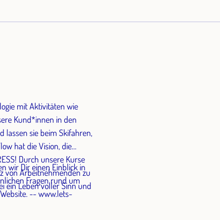
ogie mit Aktivitäten wie
sere Kund*innen in den
lassen sie beim Skifahren,
low hat die Vision, die
RESS! Durch unsere Kurse
 wir Dir einen Einblick in
ienz von Arbeitnehmenden zu
nlichen Fragen rund um
ei ein Leben voller Sinn und
- www.lets-